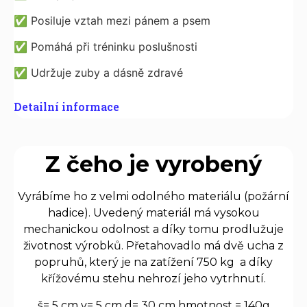
✅
Posiluje vztah mezi pánem a psem
✅
Pomáhá při tréninku poslušnosti
✅
Udržuje zuby a dásně zdravé
Detailní informace
Z čeho je vyrobený
Vyrábíme ho z velmi odolného materiálu (požární
hadice). Uvedený materiál má vysokou
mechanickou odolnost a díky tomu prodlužuje
životnost výrobků. Přetahovadlo má dvě ucha z
popruhů, který je na zatížení 750 kg a díky
křížovému stehu nehrozí jeho vytrhnutí.
š= 5 cm v= 5 cm d= 30 cm hmotnost = 140g