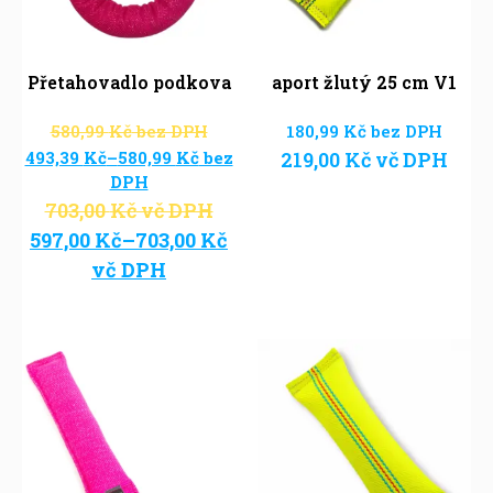
Přetahovadlo podkova
aport žlutý 25 cm V1
580,99
Kč
bez DPH
180,99
Kč
bez DPH
493,39
Kč
–
580,99
Kč
bez
219,00
Kč
vč DPH
DPH
703,00
Kč
vč DPH
597,00
Kč
–
703,00
Kč
vč DPH