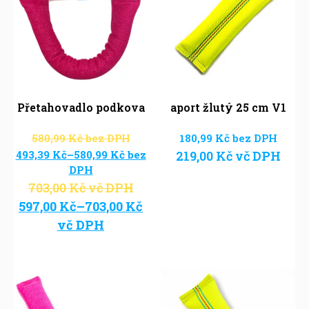
Přetahovadlo podkova
aport žlutý 25 cm V1
580,99
Kč
bez DPH
180,99
Kč
bez DPH
493,39
Kč
–
580,99
Kč
bez
219,00
Kč
vč DPH
DPH
703,00
Kč
vč DPH
597,00
Kč
–
703,00
Kč
vč DPH