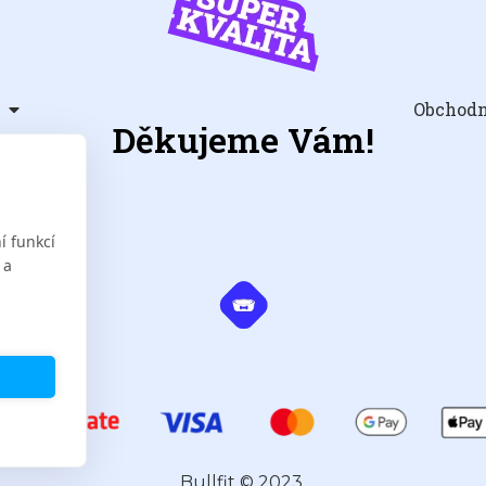
Obchod
Děkujeme Vám!
í funkcí
 a
bullfit.eu
Bullfit © 2023