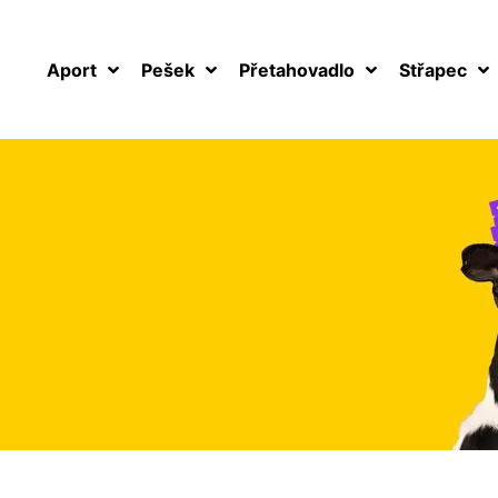
Aport
Pešek
Přetahovadlo
Střapec