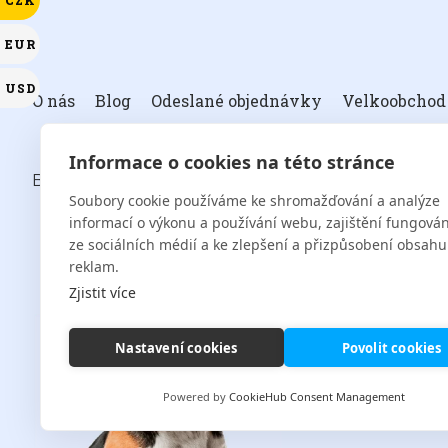
CZK
EUR
USD
O nás
Blog
Odeslané objednávky
Velkoobchod
Informace o cookies na této stránce
BULLFIT S.R.O.
Soubory cookie používáme ke shromažďování a analýze
informací o výkonu a používání webu, zajištění fungován
ze sociálních médií a ke zlepšení a přizpůsobení obsahu
reklam.
info@
Zjistit více
Nastavení cookies
Povolit cookies
Powered by
CookieHub Consent Management