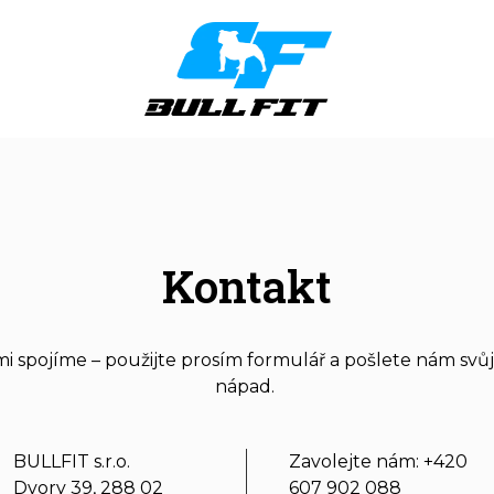
Kontakt
ámi spojíme – použijte prosím formulář a pošlete nám svů
nápad.
BULLFIT s.r.o.
Zavolejte nám: +420
Dvory 39, 288 02
607 902 088