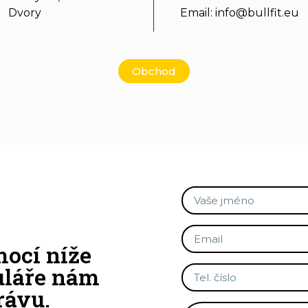
Dvory
Email: info@bullfit.eu
Obchod
ocí níže
uláře nám
rávu.