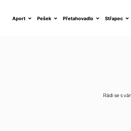
Aport
Pešek
Přetahovadlo
Střapec
Rádi se s v