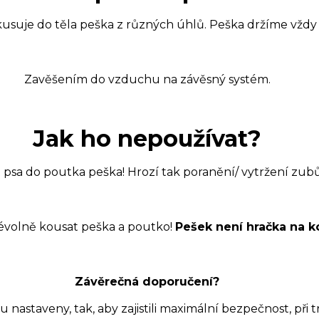
kusuje do těla peška z různých úhlů. Peška držíme vždy
Zavěšením do vzduchu na závěsný systém.
Jak ho nepoužívat?
psa do poutka peška! Hrozí tak poranění/ vytržení zub
évolně kousat peška a poutko!
Pešek není hračka na k
Závěrečná doporučení?
astaveny, tak, aby zajistili maximální bezpečnost, při t