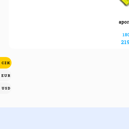
apor
18
21
CZK
EUR
USD