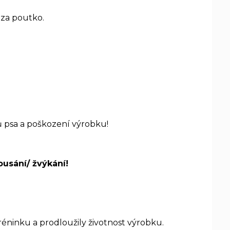
 za poutko.
ů psa a poškození výrobku!
ousání/ žvýkání!
réninku a prodloužily životnost výrobku.