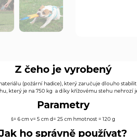
Z čeho je vyrobený
eriálu (požární hadice), který zaručuje dlouho stabilit
u, který je na 750 kg a díky křížovému stehu nehrozí j
Parametry
š= 6 cm v= 5 cm d= 25 cm hmotnost = 120 g
Jak ho správně používat?