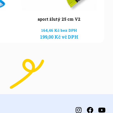
aport žlutý 25 cm V2
164,46
Kč
bez DPH
199,00
Kč
vč DPH