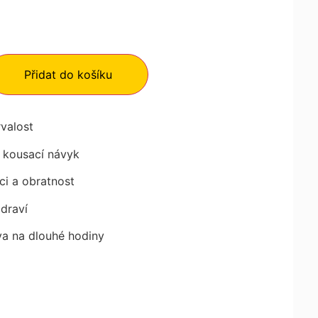
Přidat do košíku
rvalost
 kousací návyk
ci a obratnost
zdraví
a na dlouhé hodiny