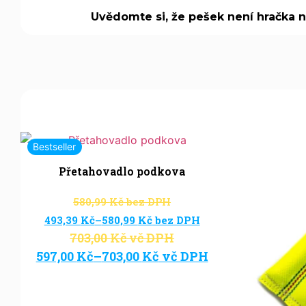
Uvědomte si, že pešek není hračka 
Bestseller
Přetahovadlo podkova
580,99
Kč
bez DPH
493,39
Kč
–
580,99
Kč
bez DPH
703,00
Kč
vč DPH
597,00
Kč
–
703,00
Kč
vč DPH