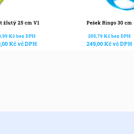
t žlutý 25 cm V1
Pešek Ringo 30 cm
0,99
Kč
bez DPH
205,79
Kč
bez DPH
9,00
Kč
vč DPH
249,00
Kč
vč DPH