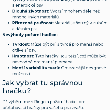
a energické psy.
Dlouhá životnost:
Vydrží mnohem déle než
mnoho jiných materiálů.
Přirozená pružnost:
Materiál je šetrný k zubům
a dásním psa.
Nevýhody požární hadice:
Tvrdost:
Může být příliš tvrdá pro menší nebo
citlivější psy.
Hmotnost:
Tyto hračky jsou těžší, což může být
nevhodné pro menší plemena.
Menší variabilita tvarů:
Omezenější designové
možnosti.
Jak vybrat tu správnou
hračku?
Při výběru mezi Ringo a požární hadicí pro
přetahovací hračky pro vašeho psa zvažte