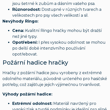
jsou šetrné k zubům a dásním vašeho psa.
Různorodost:
Dostupné v různých tvarech a
velikostech pro psy všech velikostí a sil.
Nevýhody Ringo:
Cena:
Kvalitní Ringo hračky mohou být dražší
než jiné typy.
Opotřebení:
I přes vysokou odolnost se mohou
po delší době intenzivního používání
opotřebovat.
Požární hadice hračky
Hračky z požární hadice jsou vyrobeny z extrémně
odolného materiálu, původně určeného pro hasičské
potřeby, což zajišťuje jejich výjimečnou trvanlivost.
Výhody požární hadice:
Extrémní odolnost:
Materiál navržený pro
vysoký tlak a tvrdé podmínky je ideální pro silné