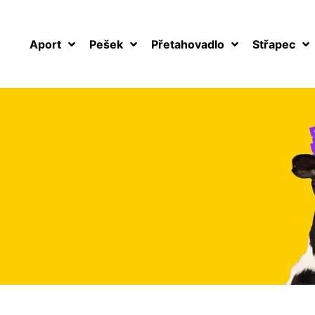
Aport
Pešek
Přetahovadlo
Střapec