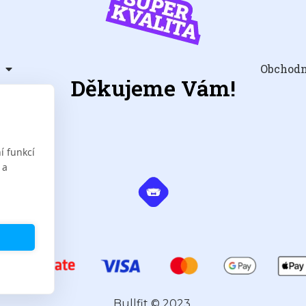
Obchod
Děkujeme Vám!
í funkcí
 a
bullfit.eu
Bullfit © 2023