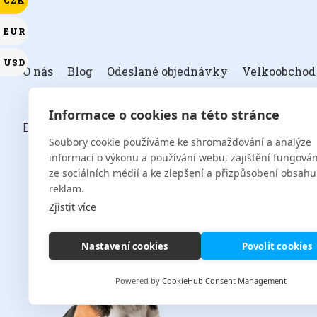
CZK
EUR
USD
O nás
Blog
Odeslané objednávky
Velkoobchod
Informace o cookies na této stránce
BULLFIT S.R.O.
Soubory cookie používáme ke shromažďování a analýze
informací o výkonu a používání webu, zajištění fungován
ze sociálních médií a ke zlepšení a přizpůsobení obsahu
reklam.
info@
Zjistit více
Nastavení cookies
Povolit cookies
Powered by
CookieHub Consent Management